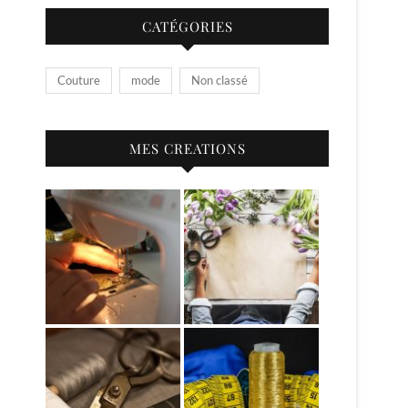
CATÉGORIES
Couture
mode
Non classé
MES CREATIONS