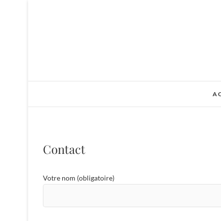
Skip
to
content
A
Contact
Votre nom (obligatoire)