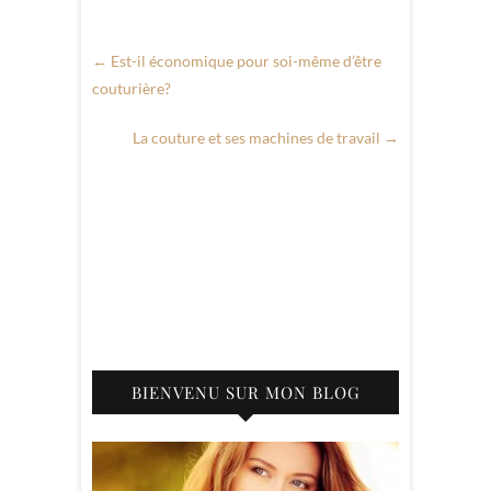
←
Est-il économique pour soi-même d’être
couturière?
La couture et ses machines de travail
→
BIENVENU SUR MON BLOG