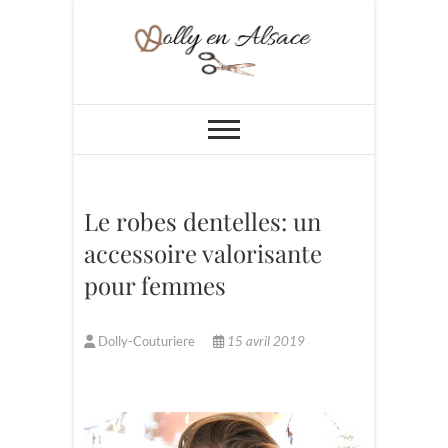
Skip
to
content
Dolly en Alsace
Le robes dentelles: un
accessoire valorisante
pour femmes
Dolly-Couturiere
15 avril 2019