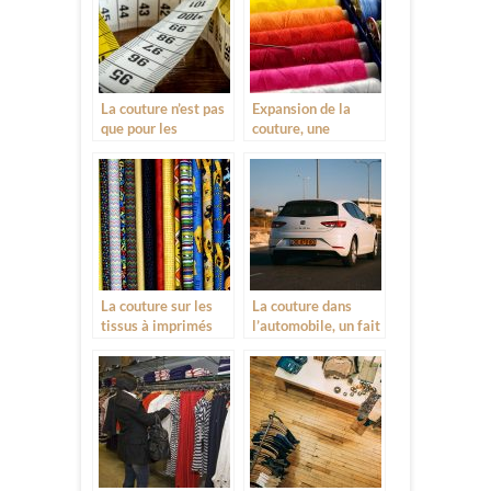
La couture n’est pas
Expansion de la
que pour les
couture, une
vêtements
diversification du
secteur du textile
La couture sur les
La couture dans
tissus à imprimés
l’automobile, un fait
très marquant