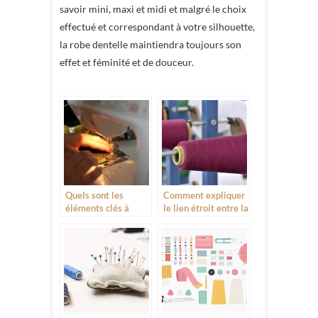
savoir mini, maxi et midi et malgré le choix
effectué et correspondant à votre silhouette,
la robe dentelle maintiendra toujours son
effet et féminité et de douceur.
Quels sont les
Comment expliquer
éléments clés à
le lien étroit entre la
prendre en compte
machine à coudre et
pour acheter une
la mode ?
machine à coudre ?