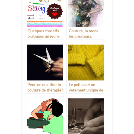
Quelques conseils
Couture, la mode,
pratiques un jeune
les créateurs,
couturier
l’ambition
Peut-on qualifier la
Le pull over: un
couture de thérapie?
vêtement unique de
qualité