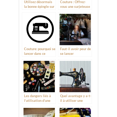
Utilisez désormais
Couture : Offrez-
la bonne épingle sur
vous une surjeteuse
le bon tissu!
à bon prix
Couture: pourquoi se
Faut-il avoir peur de
lancer dans ce
se lancer
métier?
véritablement dans
la couture?
Les dangers liés à
Quel avantage y a-t-
l’utilisation d’une
il à utiliser une
machine à coudre
machine à coudre
« vintage »?