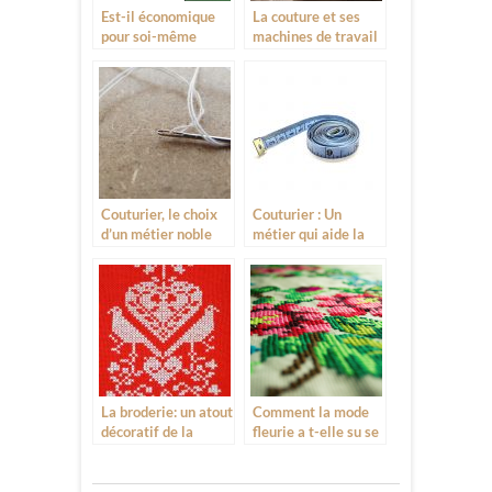
Est-il économique
La couture et ses
pour soi-même
machines de travail
d’être couturière?
Couturier, le choix
Couturier : Un
d’un métier noble
métier qui aide la
société
La broderie: un atout
Comment la mode
décoratif de la
fleurie a t-elle su se
couture
faire une place dans
la couture actuelle ?