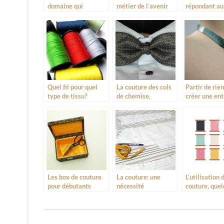
domaine qui
métier de l’avenir
répondant au
intervient dans
parmi tant d’autres
attentes et a
divers secteurs
besoins de s
utilisateur
Quel fil pour quel
La couture des cols
Partir de rie
type de tissu?
de chemise,
créer une ent
pourquoi tant de
différences ?
Les box de couture
La couture: une
L’utilisation d
pour débutants
nécessité
couture, que
d’apprentissage
exemples