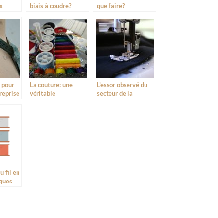
x
biais à coudre?
que faire?
ux
on
n pour
La couture: une
L’essor observé du
reprise
véritable
secteur de la
diversification
couture moderne
d’accessoires de
couture
u fil en
lques