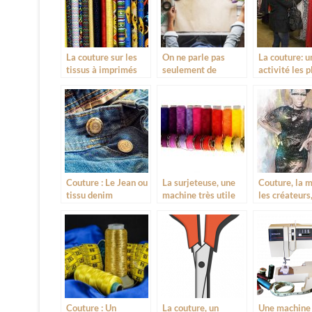
La couture sur les
On ne parle pas
La couture: u
tissus à imprimés
seulement de
activité les p
couture dans le
honorables
textile mais aussi
dans l’artisanat
Couture : Le Jean ou
La surjeteuse, une
Couture, la 
tissu denim
machine très utile
les créateurs
l’ambition
Couture : Un
La couture, un
Une machine