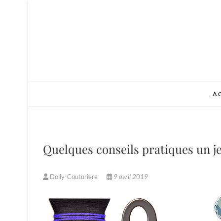
Skip
to
content
A
Quelques conseils pratiques un j
Dolly-Couturiere
9 avril 2019