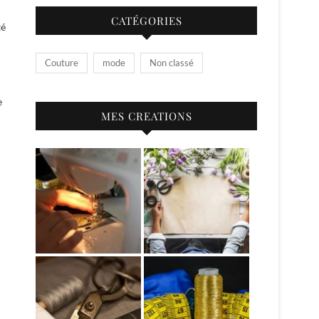
CATÉGORIES
té
Couture
mode
Non classé
e
MES CREATIONS