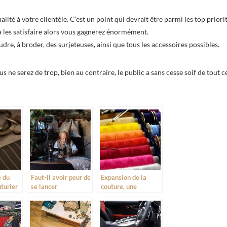
ité à votre clientèle. C’est un point qui devrait être parmi les top priori
z à les satisfaire alors vous gagnerez énormément.
re, à broder, des surjeteuses, ainsi que tous les accessoires possibles.
s ne serez de trop, bien au contraire, le public a sans cesse soif de tout c
e du
Faut-il avoir peur de
Expansion de la
turier
se lancer
couture, une
véritablement dans
diversification du
la couture?
secteur du textile