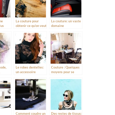
ne
La couture pour
La couture: un vaste
lus
obtenir ce qu’on veut
domaine
d’application
mode,
Le robes dentelles:
Couture : Quelques
,
un accessoire
moyens pour se
valorisante pour
former
femmes
Comment coudre un
Des restes de tissus: