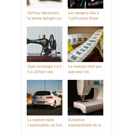
Utilisez désormais
Les dangers liés à
la bonne épingle sur
l’utilisation d’une
le bon tissu!
machine à coudre
Quel avantage y a-t-
La couture n’est pas
il à utiliser une
que pour les
machine à coudre
vêtements
« vintage »?
La couture dans
Évolution
l’automobile, un fait
exponentielle de la
très marquant
couture