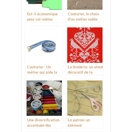
Est-il économique
Couturier, le choix
pour soi-même
d’un métier noble
d’être couturière?
Couturier : Un
La broderie: un atout
métier qui aide la
décoratif de la
société
couture
Une diversification
Le patron: un
accentuée des
élément
accessoires utilisés
déterminant de la