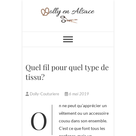
Skip
to
content
Dolly en Alsace
Quel fil pour quel type de
tissu?
Dolly-Couturiere
6 mai 2019
On ne peut qu’apprécier un
vêtement ou un accessoire
cousu dans son ensemble.
C’est ce que font tous les
profanes, mais un