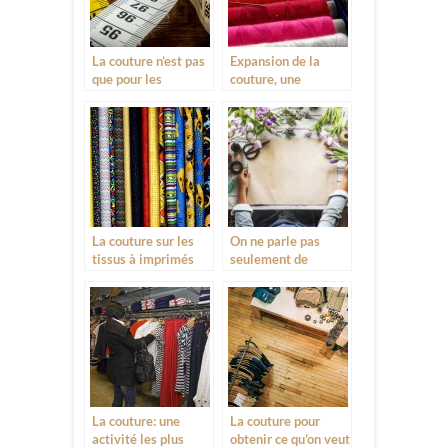
La couture n’est pas
Expansion de la
que pour les
couture, une
vêtements
diversification du
secteur du textile
La couture sur les
On ne parle pas
tissus à imprimés
seulement de
couture dans le
textile mais aussi
dans l’artisanat
La couture: une
La couture pour
activité les plus
obtenir ce qu’on veut