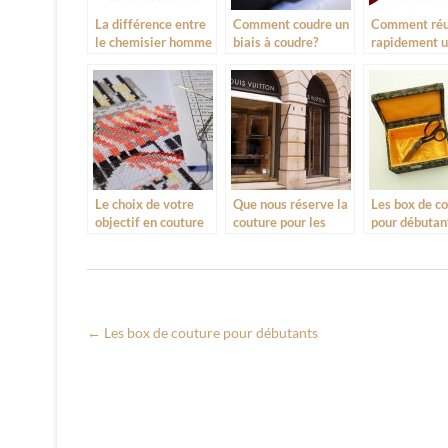
La différence entre
Comment coudre un
Comment réu
le chemisier homme
biais à coudre?
rapidement 
et femme
noeud papill
Le choix de votre
Que nous réserve la
Les box de c
objectif en couture
couture pour les
pour débutan
années à venir ?
←
Les box de couture pour débutants