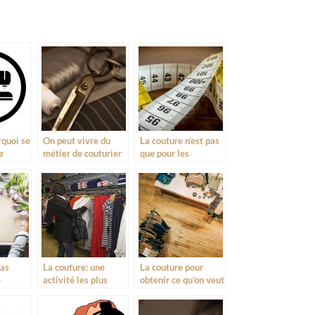
rquoi se
On peut vivre du
La couture n’est pas
e
métier de couturier
que pour les
vêtements
pas
La couture: une
La couture pour
e
activité les plus
obtenir ce qu’on veut
le
honorables
aussi