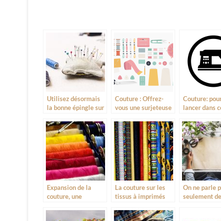
Utilisez désormais
Couture : Offrez-
Couture: pou
la bonne épingle sur
vous une surjeteuse
lancer dans c
le bon tissu!
à bon prix
métier?
Expansion de la
La couture sur les
On ne parle 
couture, une
tissus à imprimés
seulement d
diversification du
couture dans 
secteur du textile
textile mais 