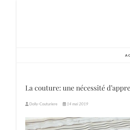
Skip
to
content
A
La couture: une nécessité d’appr
Dolly-Couturiere
14 mai 2019