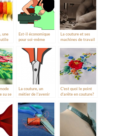
nat
, une
Est-il économique
La couture et ses
utile
pour soi-même
machines de travail
d’être couturière?
 mode
La couture, un
C’est quoi le point
le su se
métier de l’avenir
d’arête en couture?
ce dans
parmi tant d’autres
tuelle ?