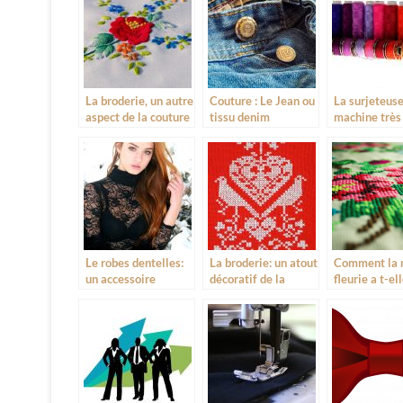
dans l’artisa
La broderie, un autre
Couture : Le Jean ou
La surjeteuse
aspect de la couture
tissu denim
machine très 
Le robes dentelles:
La broderie: un atout
Comment la
un accessoire
décoratif de la
fleurie a t-el
valorisante pour
couture
faire une pla
femmes
la couture ac