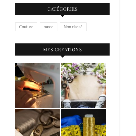
CATÉGORIES
Couture
mode
Non classé
MES CREATIONS