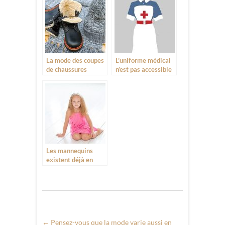
regard de la société
La mode des coupes
L’uniforme médical
de chaussures
n’est pas accessible
montantes pour
à tous
l’hiver
Les mannequins
existent déjà en
catégorie minime
←
Pensez-vous que la mode varie aussi en