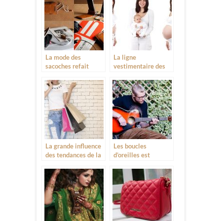
La mode des
La ligne
sacoches refait
vestimentaire des
surface
femmes enceintes
n’a pas encore pris
l’envol dans la mode
La grande influence
Les boucles
des tendances de la
d’oreilles est
mode
devenue une mode
pour hommes et
femmes