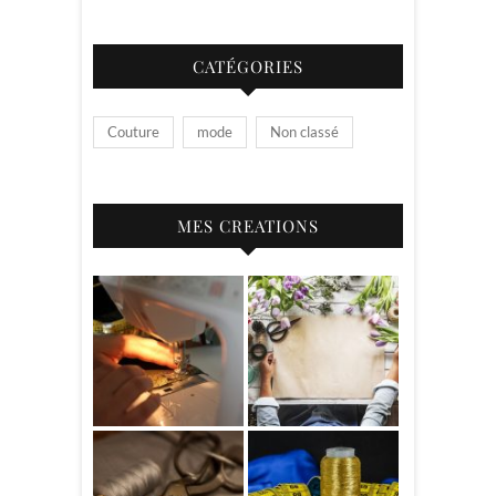
CATÉGORIES
Couture
mode
Non classé
MES CREATIONS