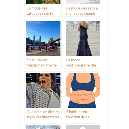
La mode des
La mode des sacs à
tatouages sur la
main avec chaîne
peau, pour ou contre
aux manches, fait
rage
S’habiller en
La mode
fonction du thème
vestimentaire des
de mariage
stars différente du
quotidien
Que peut-on dire du
S’habiller en
style vestimentaire
fonction de sa
de la pop star
corpulence, un
Michael Jackson ?
respect pour le