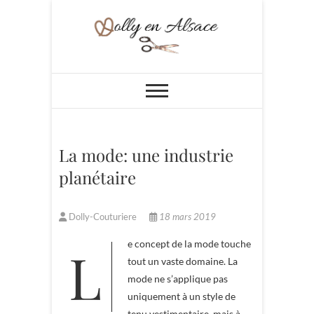
Skip
to
content
Dolly en Alsace
La mode: une industrie
planétaire
Dolly-Couturiere
18 mars 2019
Le concept de la mode touche
tout un vaste domaine. La
mode ne s’applique pas
uniquement à un style de
tenu vestimentaire, mais à