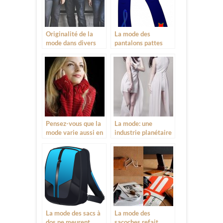
Originalité de la
La mode des
mode dans divers
pantalons pattes
domaine
d’éléphant ne
meurent jamais
Pensez-vous que la
La mode: une
mode varie aussi en
industrie planétaire
fonction de la
saison?
La mode des sacs à
La mode des
dos ne meurent
sacoches refait