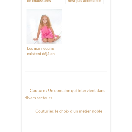
de chaussures
n’est pas accessible
montantes pour
à tous
l’hiver
Les mannequins
existent déjà en
catégorie minime
←
Couture : Un domaine qui intervient dans
divers secteurs
Couturier, le choix d’un métier noble
→