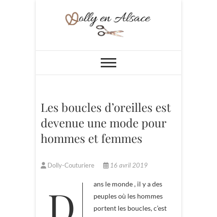
Skip
to
content
Dolly en Alsace
Les boucles d’oreilles est
devenue une mode pour
hommes et femmes
Dolly-Couturiere
16 avril 2019
Dans le monde , il y a des
peuples où les hommes
portent les boucles, c’est