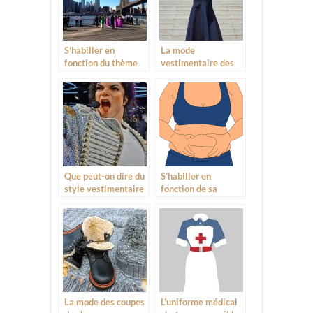
S’habiller en
La mode
fonction du thème
vestimentaire des
de mariage
stars différente du
quotidien
Que peut-on dire du
S’habiller en
style vestimentaire
fonction de sa
de la pop star
corpulence, un
Michael Jackson ?
respect pour le
regard de la société
La mode des coupes
L’uniforme médical