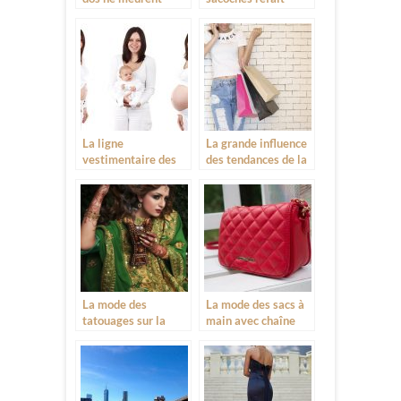
jamais
surface
La ligne
La grande influence
vestimentaire des
des tendances de la
femmes enceintes
mode
n’a pas encore pris
l’envol dans la mode
La mode des
La mode des sacs à
tatouages sur la
main avec chaîne
peau, pour ou contre
aux manches, fait
rage