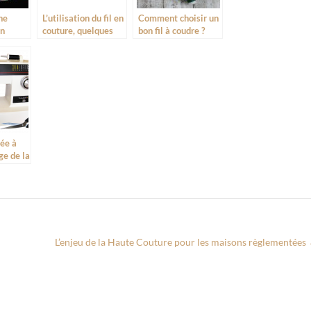
ne
L’utilisation du fil en
Comment choisir un
on
couture, quelques
bon fil à coudre ?
 styles
exemples
es
iée à
ge de la
L’enjeu de la Haute Couture pour les maisons règlementées