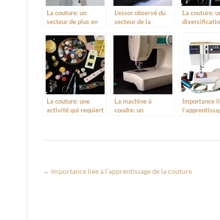
La couture: un
L’essor observé du
La couture: u
secteur de plus en
secteur de la
diversificati
plus en essor
couture moderne
accentuée de
vestimentair
La couture: une
La machine à
Importance l
activité qui requiert
coudre: un
l’apprentissa
des compétences
accessoire d’une
couture
techniques
nécessité
primordiale
←
Importance liée à l’apprentissage de la couture