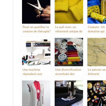
Peut-on qualifier la
Le pull over: un
Couture : Un
couture de thérapie?
vêtement unique de
domaine qui
qualité
intervient da
divers secteu
Une machine
Une diversification
Le patron: un
répondant aux
accentuée des
élément
attentes et aux
accessoires utilisés
déterminant 
besoins de son
dans le couture
couture mod
utilisateur
actuelle