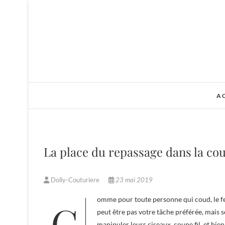
Skip
to
content
A
La place du repassage dans la co
Dolly-Couturiere
23 mai 2019
Comme pour toute personne qui coud, le fer à repasser doit faire partie intégrante de son matériel de travail. Ce n’est
peut être pas votre tâche préférée, mais 
manipuler leurs ciseaux, coupe fil, et bien