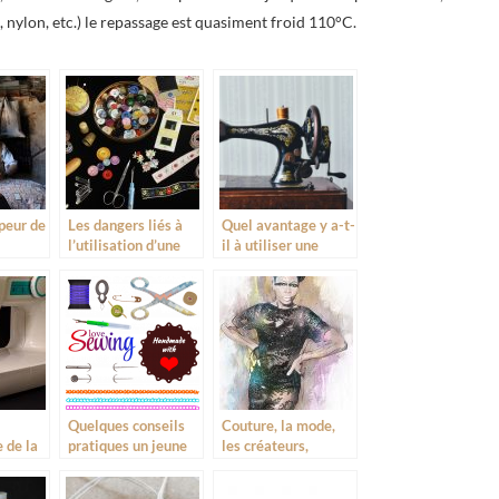
 nylon, etc.) le repassage est quasiment froid 110°C.
 peur de
Les dangers liés à
Quel avantage y a-t-
l’utilisation d’une
il à utiliser une
t dans
machine à coudre
machine à coudre
« vintage »?
Quelques conseils
Couture, la mode,
 de la
pratiques un jeune
les créateurs,
couturier
l’ambition
e