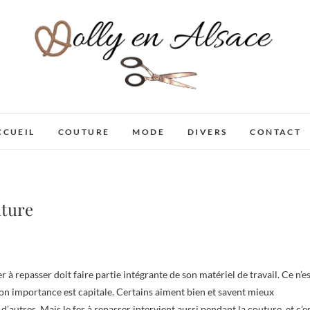
Dolly en Alsace
CCUEIL
COUTURE
MODE
DIVERS
CONTACT
uture
son importance est capitale. Certains aiment bien et savent mieux
 d’autres. Mais le fer à repasser intervient aussi pendant la couture, et c’e