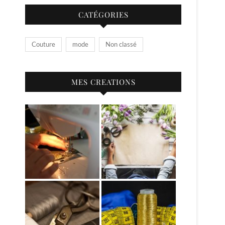
CATÉGORIES
Couture
mode
Non classé
MES CREATIONS