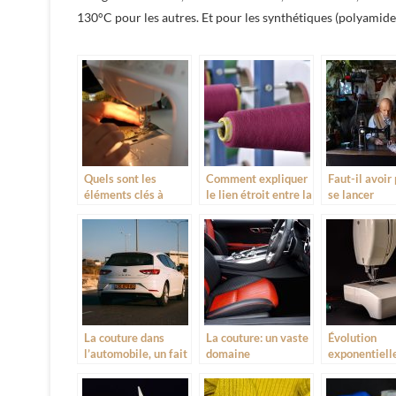
130°C pour les autres. Et pour les synthétiques (polyamide,
Quels sont les
Comment expliquer
Faut-il avoir
éléments clés à
le lien étroit entre la
se lancer
prendre en compte
machine à coudre et
véritablemen
pour acheter une
la mode ?
la couture?
machine à coudre ?
La couture dans
La couture: un vaste
Évolution
l’automobile, un fait
domaine
exponentielle
très marquant
d’application
couture
traditionnell