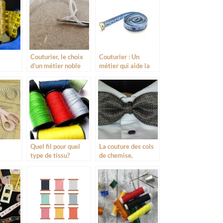
Couturier, le choix
Couturier : Un
d’un métier noble
métier qui aide la
ns
société
rs
Quel fil pour quel
La couture des cols
type de tissu?
de chemise,
de la
pourquoi tant de
erne
différences ?